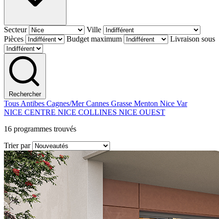
Secteur
Ville
Pièces
Budget maximum
Livraison sous
Rechercher
Tous
Antibes
Cagnes/Mer
Cannes
Grasse
Menton
Nice
Var
NICE CENTRE
NICE COLLINES
NICE OUEST
16
programmes trouvés
Trier par