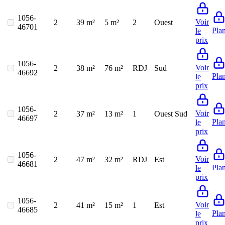
1056-
Voir
2
39 m²
5 m²
2
Ouest
46701
Pla
le
prix
1056-
Voir
2
38 m²
76 m²
RDJ
Sud
46692
Pla
le
prix
1056-
Voir
2
37 m²
13 m²
1
Ouest Sud
46697
Pla
le
prix
1056-
Voir
2
47 m²
32 m²
RDJ
Est
46681
Pla
le
prix
1056-
Voir
2
41 m²
15 m²
1
Est
46685
Pla
le
prix