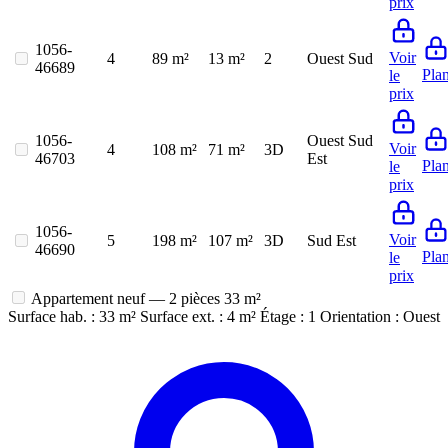
prix
1056-
Voir
4
89 m²
13 m²
2
Ouest Sud
46689
Pla
le
prix
1056-
Ouest Sud
Voir
4
108 m²
71 m²
3D
46703
Est
Pla
le
prix
1056-
Voir
5
198 m²
107 m²
3D
Sud Est
46690
Pla
le
prix
Appartement neuf — 2 pièces
33 m²
Surface hab. : 33 m²
Surface ext. : 4 m²
Étage : 1
Orientation : Ouest