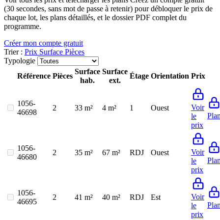
(30 secondes, sans mot de passe à retenir) pour débloquer le prix de
chaque lot, les plans détaillés, et le dossier PDF complet du
programme.
Créer mon compte gratuit
Trier :
Prix
Surface
Pièces
Typologie
Surface
Surface
Référence
Pièces
Étage
Orientation
Prix
hab.
ext.
1056-
Voir
2
33 m²
4 m²
1
Ouest
46698
Pla
le
prix
1056-
Voir
2
35 m²
67 m²
RDJ
Ouest
46680
Pla
le
prix
1056-
Voir
2
41 m²
40 m²
RDJ
Est
46695
Pla
le
prix