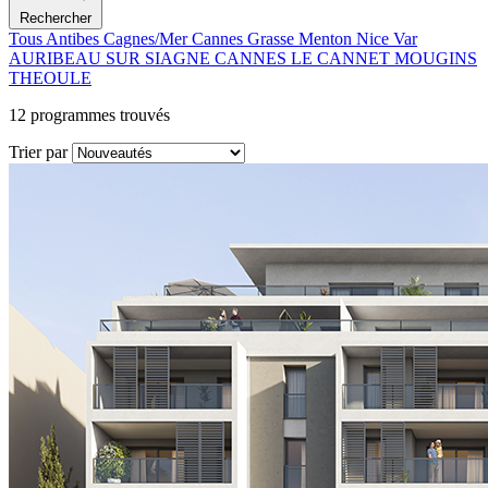
Rechercher
Tous
Antibes
Cagnes/Mer
Cannes
Grasse
Menton
Nice
Var
AURIBEAU SUR SIAGNE
CANNES
LE CANNET
MOUGINS
THEOULE
12
programmes trouvés
Trier par