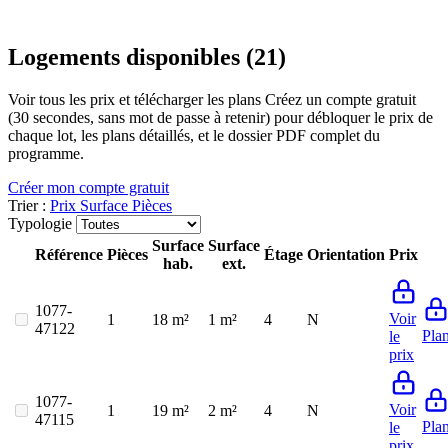
Logements disponibles (21)
Voir tous les prix et télécharger les plans
Créez un compte gratuit
(30 secondes, sans mot de passe à retenir) pour débloquer le prix de
chaque lot, les plans détaillés, et le dossier PDF complet du
programme.
Créer mon compte gratuit
Trier :
Prix
Surface
Pièces
Typologie
Surface
Surface
Référence
Pièces
Étage
Orientation
Prix
hab.
ext.
1077-
Voir
1
18 m²
1 m²
4
N
47122
Pla
le
prix
1077-
Voir
1
19 m²
2 m²
4
N
47115
Pla
le
prix