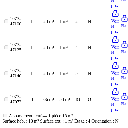
le
prix
1077-
Voir
1
23 m²
1 m²
2
N
47100
Pla
le
prix
1077-
Voir
1
23 m²
1 m²
4
N
47125
Pla
le
prix
1077-
Voir
1
23 m²
1 m²
5
N
47140
Pla
le
prix
1077-
Voir
3
66 m²
53 m²
RJ
O
47073
Pla
le
prix
Appartement neuf — 1 pièce
18 m²
Surface hab. : 18 m²
Surface ext. : 1 m²
Étage : 4
Orientation : N