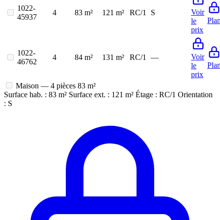
1022-
Voir
4
83 m²
121 m²
RC/1
S
45937
Pla
le
prix
1022-
Voir
4
84 m²
131 m²
RC/1
—
46762
Pla
le
prix
Maison — 4 pièces
83 m²
Surface hab. : 83 m²
Surface ext. : 121 m²
Étage : RC/1
Orientation
: S