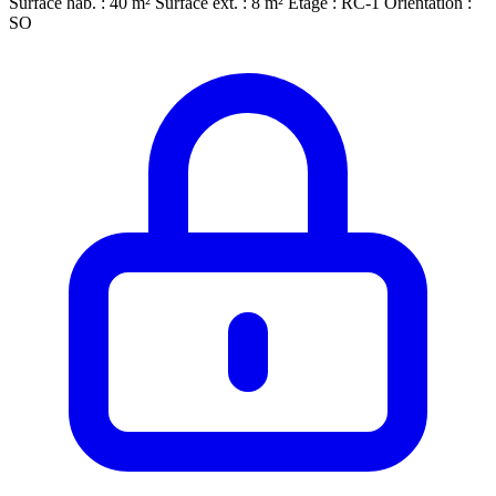
Surface hab. : 40 m²
Surface ext. : 8 m²
Étage : RC-1
Orientation :
SO