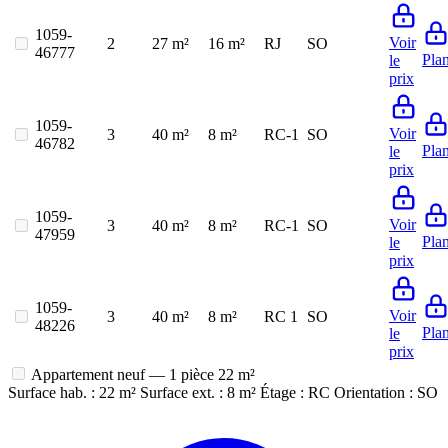
1059-
Voir
2
27 m²
16 m²
RJ
SO
46777
Pla
le
prix
1059-
Voir
3
40 m²
8 m²
RC-1
SO
46782
Pla
le
prix
1059-
Voir
3
40 m²
8 m²
RC-1
SO
47959
Pla
le
prix
1059-
Voir
3
40 m²
8 m²
RC 1
SO
48226
Pla
le
prix
Appartement neuf — 1 pièce
22 m²
Surface hab. : 22 m²
Surface ext. : 8 m²
Étage : RC
Orientation : SO