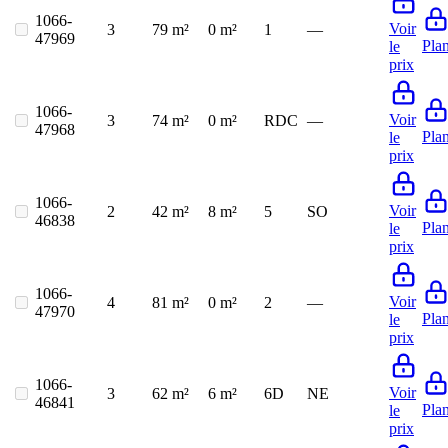
1066-
Voir
3
79 m²
0 m²
1
—
47969
Pla
le
prix
1066-
Voir
3
74 m²
0 m²
RDC
—
47968
Pla
le
prix
1066-
Voir
2
42 m²
8 m²
5
SO
46838
Pla
le
prix
1066-
Voir
4
81 m²
0 m²
2
—
47970
Pla
le
prix
1066-
Voir
3
62 m²
6 m²
6D
NE
46841
Pla
le
prix