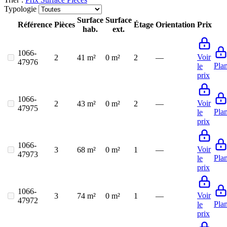
Typologie
Surface
Surface
Référence
Pièces
Étage
Orientation
Prix
hab.
ext.
1066-
Voir
2
41 m²
0 m²
2
—
47976
Pla
le
prix
1066-
Voir
2
43 m²
0 m²
2
—
47975
Pla
le
prix
1066-
Voir
3
68 m²
0 m²
1
—
47973
Pla
le
prix
1066-
Voir
3
74 m²
0 m²
1
—
47972
Pla
le
prix