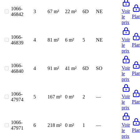
1066-
Voir
3
67 m²
22 m²
6D
NE
46842
Pla
le
prix
1066-
Voir
4
81 m²
6 m²
5
NE
46839
Pla
le
prix
1066-
Voir
4
91 m²
41 m²
6D
SO
46840
Pla
le
prix
1066-
Voir
5
167 m²
0 m²
2
—
47974
Pla
le
prix
1066-
Voir
6
218 m²
0 m²
1
—
47971
Pla
le
prix