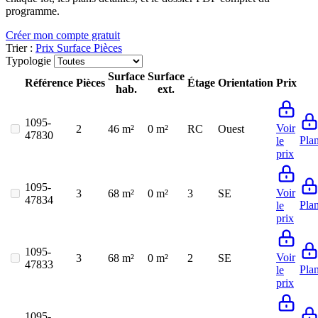
programme.
Créer mon compte gratuit
Trier :
Prix
Surface
Pièces
Typologie
Surface
Surface
Référence
Pièces
Étage
Orientation
Prix
hab.
ext.
1095-
Voir
2
46 m²
0 m²
RC
Ouest
47830
Pla
le
prix
1095-
Voir
3
68 m²
0 m²
3
SE
47834
Pla
le
prix
1095-
Voir
3
68 m²
0 m²
2
SE
47833
Pla
le
prix
1095-