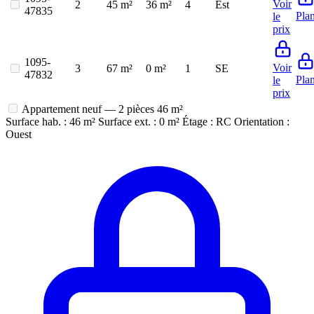
Voir
2
45 m²
36 m²
4
Est
47835
Pla
le
prix
1095-
Voir
3
67 m²
0 m²
1
SE
47832
Pla
le
prix
Appartement neuf — 2 pièces
46 m²
Surface hab. : 46 m²
Surface ext. : 0 m²
Étage : RC
Orientation :
Ouest