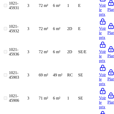
1021-
Voir
3
72 m²
6 m²
1
E
45931
Pla
le
prix
1021-
Voir
3
72 m²
6 m²
2D
E
45932
Pla
le
prix
1021-
Voir
3
72 m²
6 m²
2D
SE/E
45936
Pla
le
prix
1021-
Voir
3
69 m²
49 m²
RC
SE
45903
Pla
le
prix
1021-
Voir
3
71 m²
6 m²
1
SE
45906
Pla
le
prix