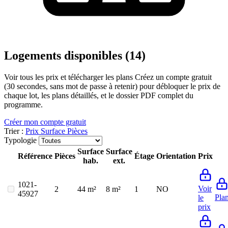
Logements disponibles (14)
Voir tous les prix et télécharger les plans
Créez un compte gratuit
(30 secondes, sans mot de passe à retenir) pour débloquer le prix de
chaque lot, les plans détaillés, et le dossier PDF complet du
programme.
Créer mon compte gratuit
Trier :
Prix
Surface
Pièces
Typologie
Surface
Surface
Référence
Pièces
Étage
Orientation
Prix
hab.
ext.
1021-
Voir
2
44 m²
8 m²
1
NO
45927
Pla
le
prix