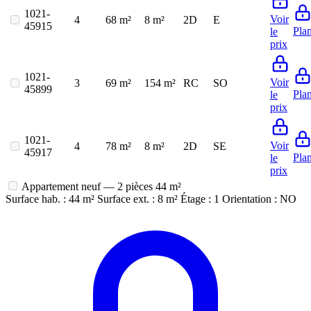
1021-
Voir
4
68 m²
8 m²
2D
E
45915
Pla
le
prix
1021-
Voir
3
69 m²
154 m²
RC
SO
45899
Pla
le
prix
1021-
Voir
4
78 m²
8 m²
2D
SE
45917
Pla
le
prix
Appartement neuf — 2 pièces
44 m²
Surface hab. : 44 m²
Surface ext. : 8 m²
Étage : 1
Orientation : NO