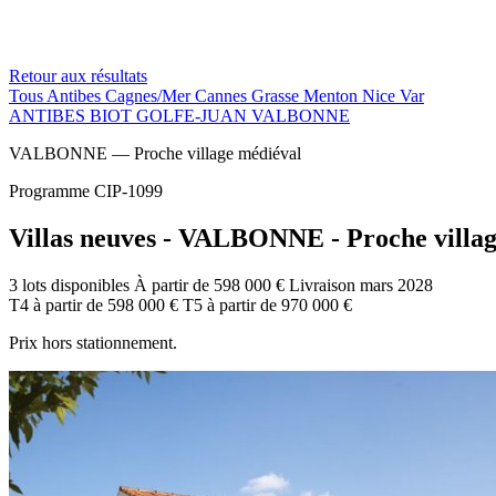
Retour aux résultats
Tous
Antibes
Cagnes/Mer
Cannes
Grasse
Menton
Nice
Var
ANTIBES
BIOT
GOLFE-JUAN
VALBONNE
VALBONNE — Proche village médiéval
Programme CIP-1099
Villas neuves - VALBONNE - Proche villa
3 lots disponibles
À partir de 598 000 €
Livraison mars 2028
T4
à partir de
598 000 €
T5
à partir de
970 000 €
Prix hors stationnement.