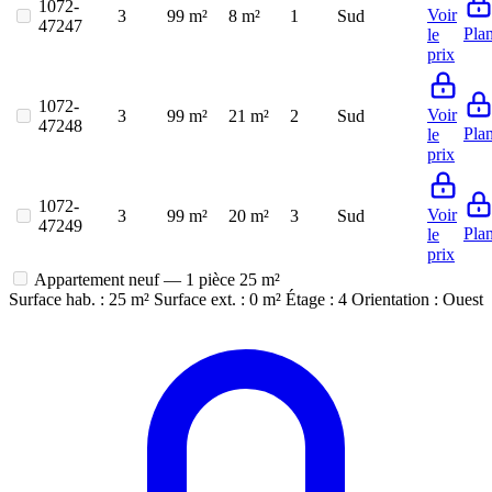
1072-
Voir
3
99 m²
8 m²
1
Sud
47247
Pla
le
prix
1072-
Voir
3
99 m²
21 m²
2
Sud
47248
Pla
le
prix
1072-
Voir
3
99 m²
20 m²
3
Sud
47249
Pla
le
prix
Appartement neuf — 1 pièce
25 m²
Surface hab. : 25 m²
Surface ext. : 0 m²
Étage : 4
Orientation : Ouest