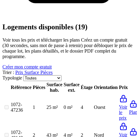
Logements disponibles (19)
Voir tous les prix et télécharger les plans
Créez un compte gratuit
(30 secondes, sans mot de passe à retenir) pour débloquer le prix de
chaque lot, les plans détaillés, et le dossier PDF complet du
programme.
Créer mon compte gratuit
Trier :
Prix
Surface
Pièces
Typologie
Surface
Surface
Référence
Pièces
Étage
Orientation
Prix
hab.
ext.
1072-
Voir
1
25 m²
0 m²
4
Ouest
47236
Pla
le
prix
1072-
Voir
2
43 m²
4 m²
2
Nord