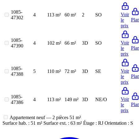
1085-
Voir
4
113 m²
60 m²
2
SO
47302
Pla
le
prix
1085-
Voir
4
102 m²
66 m²
3D
SO
47390
Pla
le
prix
1085-
Voir
5
110 m²
72 m²
3D
SE
47388
Pla
le
prix
1085-
Voir
4
113 m²
149 m²
3D
NE/O
47386
Pla
le
prix
Appartement neuf — 2 pièces
51 m²
Surface hab. : 51 m²
Surface ext. : 63 m²
Étage : RJ
Orientation : S