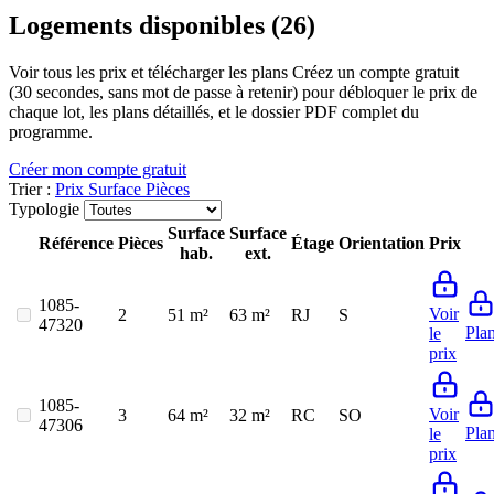
Logements disponibles (26)
Voir tous les prix et télécharger les plans
Créez un compte gratuit
(30 secondes, sans mot de passe à retenir) pour débloquer le prix de
chaque lot, les plans détaillés, et le dossier PDF complet du
programme.
Créer mon compte gratuit
Trier :
Prix
Surface
Pièces
Typologie
Surface
Surface
Référence
Pièces
Étage
Orientation
Prix
hab.
ext.
1085-
Voir
2
51 m²
63 m²
RJ
S
47320
Pla
le
prix
1085-
Voir
3
64 m²
32 m²
RC
SO
47306
Pla
le
prix